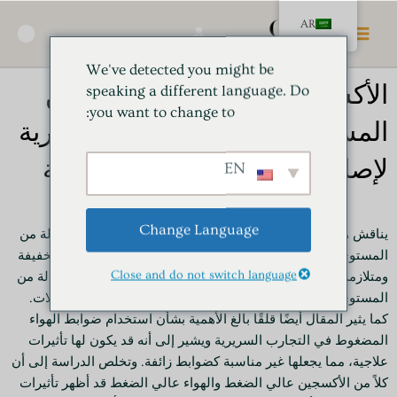
خطي
القائمة
AR
لى
🛍️
الرئيسية
لمحتوى
We've detected you might be
الأكسجين عالي الضغط: أدلة من
speaking a different language. Do
you want to change to:
المستوى باء في التجارب السريرية
لإصابات الدماغ الرضحية الخفيفة
EN
Change Language
يناقش هذا المقال الفوائد المحتملة للأكسجين عالي الضغط: أدلة من
المستوى باء في التجارب السريرية لإصابات الدماغ الرضحية الخفيفة
Close and do not switch language
ومتلازمة ما بعد الارتجاج المستمرة. ويسلط الضوء على وجود أدلة من
المستوى باء تدعم فعالية الأكسجين عالي الضغط في هذه الحالات.
كما يثير المقال أيضًا قلقًا بالغ الأهمية بشأن استخدام ضوابط الهواء
المضغوط في التجارب السريرية ويشير إلى أنه قد يكون لها تأثيرات
علاجية، مما يجعلها غير مناسبة كضوابط زائفة. وتخلص الدراسة إلى أن
كلاً من الأكسجين عالي الضغط والهواء عالي الضغط قد أظهر تأثيرات