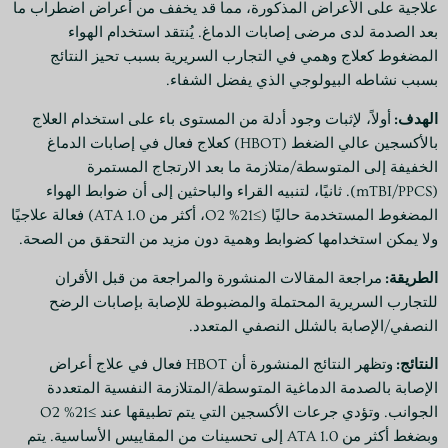
علاجية على الأعراض المذكورة، مما قد يخفف من أعراض اضطراب ما
بعد الصدمة لدى مرضى إصابات الدماغ. يُنتقد استخدام الهواء
المضغوط كعلاج وهمي في التجارب السريرية بسبب تحيز النتائج
بسبب نشاطه البيولوجي الذي يفضل الشفاء.
الهدف:
أولاً، لإثبات وجود أدلة من المستوى باء على استخدام العلاج
بالأكسجين عالي الضغط (HBOT) كعلاج فعال في إصابات الدماغ
الخفيفة إلى المتوسطة/متلازمة ما بعد الارتجاج المستمرة
(mTBI/PPCS). ثانيًا، لتنبيه القراء والباحثين إلى أن ضوابط الهواء
المضغوط المستخدمة حاليًا (≥21% O2، أكثر من 1.0 ATA) فعالة علاجيًا
ولا يمكن استخدامها كضوابط وهمية دون مزيد من التحقق من الصحة.
الطريقة:
مراجعة المقالات المنشورة والمراجعة من قبل الأقران
للتجارب السريرية المحتملة والمضبوطة للإصابة بإصابات الرضح
النصفي/الإصابة بالشلل النصفي المتعدد.
النتائج:
وتظهر النتائج المنشورة أن HBOT فعال في علاج أعراض
الإصابة بالصدمة الدماغية المتوسطة/المتلازمة النفسية المتعددة
الجوانب. وتؤدي جرعات الأكسجين التي يتم تطبيقها عند ≥21% O2
وبضغط أكثر من 1.0 ATA إلى تحسينات من المقاييس الأساسية. يتم