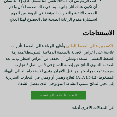
على الرغم من أن HBOT يعتبر آمنًا بشكل عام، إلا أنه يمكن
أن تكون هناك آثار جانبية، بما في ذلك صدمة الأذن وآلام
الجيوب الأنفية والتغيرات المؤقتة في الرؤية. من المهم
استشارة مقدم الرعاية الصحية قبل الخضوع لهذا العلاج.
الاستنتاجات
الأكسجين عالي الضغط العالي
وأظهر الهواء عالي الضغط تأثيرات
علاجية على أعراض الإصابة بالصدمة الدماغية المتوسطة/متلازمة
الضغط النفسي المتعدد ويمكن أن يخفف من أعراض اضطراب ما بعد
الصدمة الثانوي الناتج عن إصابة الدماغ في 5 من أصل 5 تجارب
سريرية تمت مراجعتها من قبل الأقران. يؤدي الاستخدام الحالي للهواء
المضغوط (1.2-1.3 ATA) كعلاج وهمي أو وهمي في التجارب السريرية
إلى تحيز النتائج بسبب النشاط البيولوجي الذي يفضل الشفاء.
اتصل بنا على الواتساب
اقرأ المقالات الأخرى أدناه: