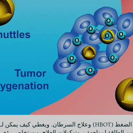
د من الطاقة لمواجهة بروتوكولات العلاج. ويستخلص رؤى