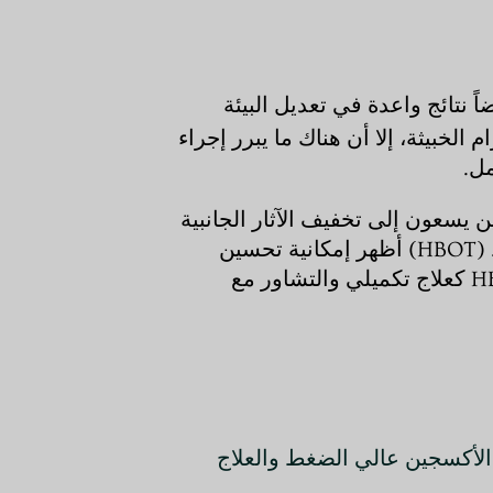
اً نتائج واعدة في تعديل البيئة
HB يعتبر آمنًا للأفراد المصابين بالأورام الخبيثة، إلا أن هناك ما يبرر إجراء
ل.
لسرطان أو الذين يسعون إلى تخفيف الآثار الجانبية
المرتبطة بالسرطان. على الرغم من أنه ليس علاجاً قائماً بذاته للسرطان، إلا أن العلاج بالأكسجين عالي الضغط (HBOT) أظهر إمكانية تحسين
نوعية حياة مرضى السرطان من خلال تخفيف الأعراض وتعزيز الشفاء. ومع ذلك، من الضروري التعامل مع HBOT كعلاج تكميلي والتشاور مع
Fernández, E., Morillo, V., Salvador, M., Santafé, A., Beato, I., Rodríguez, M., & Ferrer, C. ). الأكسجين عالي الضغط والعلاج