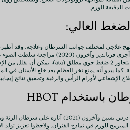
لضغط العالي:
الأكسجين عالي الضغط (HBOT) بالخير كنهج علاجي لمختلف جوانب السرطان وعلاج
الإصابات الإشعاعية وتحسين فعالية العلاج الإشعاعي. وأجرى
الحقن تحت تأثير الأكسجين الحوضي، خاصة عند ضغط يتجاوز 2
. كما يبدو أنه يمنع نخر العظام بعد خلع الأسنان في ال
 باستخدام HBOT
لمبرمج للورم في نماذج الفئران. ولاحظوا تعزيز تولد ال