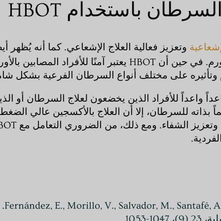
رطان باستخدام HBOT
إشعاعية
وتعزيز فعالية العلاج الإشعاعي. كما أنه يُظهر أيض
الدقيقة للورم الناقصة التأكسج، مما يؤدي إلى تثبيط الورم. في حين أن OT
 وتأثيره على مختلف أنواع السرطان الفرعية بشكل شام
كسجين عالي الضغط (HBOT) علاجاً مساعداً واعداً للأفراد الذين يخضعون لعلاج ا
لفردية.
(2021
-1053.