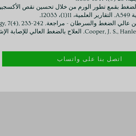
). قام الأكسجين عالي الضغط بقمع تطور الورم من خلال تحسين نقص 
12.
Cooper, J. S., Hanley, M. E., Hendriksen, S., & Robins, M. (2022). ال
اتصل بنا على واتساب