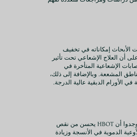
ه. وقد أظهرت الأبحاث إمكاناته في تخفيف
 فرنانديز وآخرون (2020) مراجعة سلطت الضوء على أن العلاج الإشعاعي تحت تأثير
 ضغط جوي مطلق (ata)، يمكن أن يقلل من الإصابات الإشعاعية المتأخرة في
مناطق المشععة. وبالإضافة إلى ذلك،
علاوة على ذلك، تم فحص HBOT في سياق قمع الورم. درس تشين وآخرون (2021) آثاره على سرطان الرئة ووجدوا أن HBOT يحسن من نقص
أوعية الدموية في الأنسجة وزيادة