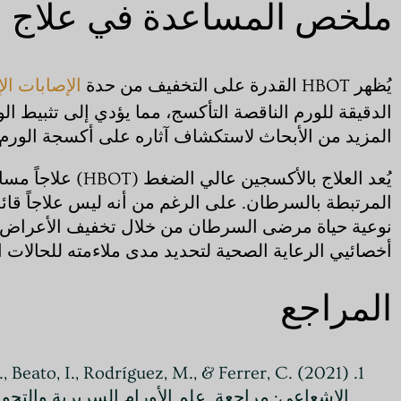
ملخص المساعدة في علاج الس
يُظهر HBOT القدرة على التخفيف من حدة
الإصابات ال
المزيد من الأبحاث لاستكشاف آثاره على أكسجة الورم
يُعد العلاج بالأ
أخصائيي الرعاية الصحية لتحديد مدى ملاءمته للحالات ا
المراجع
الإشعاعي: مراجعة. علم الأورام السريرية والتحويلية، 23 (9)، 1047