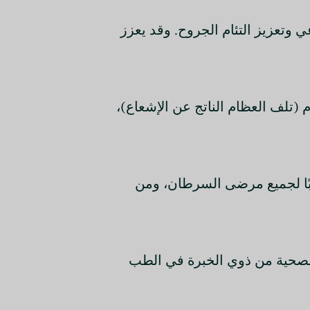
شعاعي وتعزيز التئام الجروح. وقد يعزز
عظام (تلف العظام الناتج عن الإشعاع)،
مناسبًا لجميع مرضى السرطان، ومن
ستشارة o2gens.com أو أحد مقدمي الرعاية الصحية من ذوي الخبرة في الطب