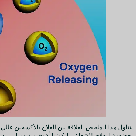
يخضعون للعلاج الإشعاعي ليكونوا أقوى ولديهم المزي