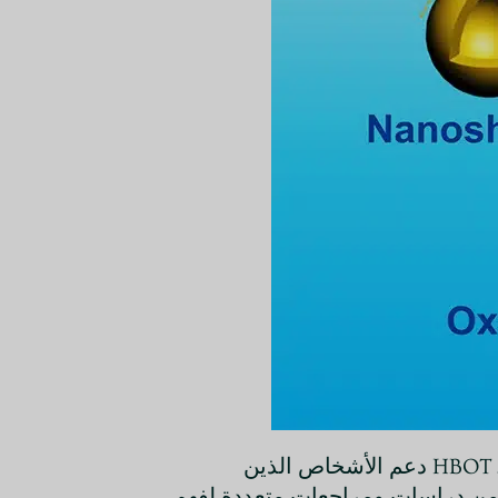
يتناول هذا الملخص العلاقة بين العلاج بالأكسجين عالي الضغط (HBOT) وعلاج السرطان. ويغطي كيف يمكن لـ HBOT دعم الأشخاص الذين
 من دراسات ومراجعات متعددة لفهم