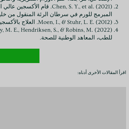
Chen, S. Y., et al. (2021
المبرمج للورم في سرطان الرئة المنقول من خلية A549. التقارير العلمية، 11(1)، 033
Moen, I., & Stuhr, L. E. (2012). العلاج بالأكسجين عالي الضغط والسرطان - مراجعة. Targeted Oncology, 7(4), 233-242.
للطب، المعاهد الوطنية للصحة.
اقرأ المقالات الأخرى أدناه: