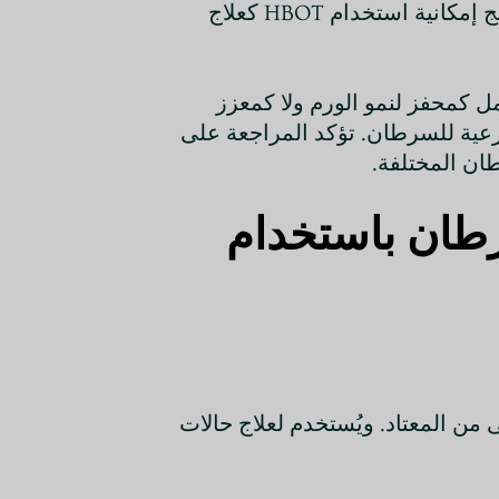
موت الخلايا المبرمج للورم، مما يشير إلى أن HBOT يعدل البيئة الدقيقة للورم الناقصة التأكسد. توفر هذه النتائج إمكانية استخدام HBOT كعلاج
2012) مراجعة شاملة لمساعدة السرطان باستخدام HBOT، مشيرين إلى أن HBOT لا يعمل كمحفز لنمو الورم ولا كمعزز
ورم في بعض الأنواع الفرعية للسرطان. تؤكد المراجعة على
رطان باستخدام
من المعتاد. ويُستخدم لعلاج حالات