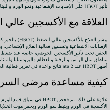
تأثير HBOT على الإصابات الإشعاعية ونمو الورم والبيئات الدقيقة للورم.
العلاقة مع الأكسجين عالي ا
يبشر العلاج ب
مناطق مثل الرأس والرقبة والعظام والبروستاتا والمثانة
أظهر HBOT عند 2 ata نتائج واعدة في تعزيز فعالية العلاج الإشعاعي لأورام الرأس والرقبة وتحقيق نتائج إيجابية في الأورام الدبقية عالية الدرجة.
كيفية مساعدة مرضى السرطان
الأكسجة في الورم ويثبط نمو الورم ويحفز موت الخلايا ا