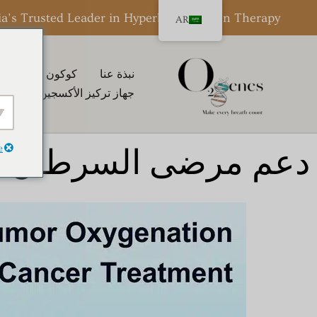
خطي
ia’s Trusted Leader in Hyperbaric Oxygen Therapy
AR
لى
لمحتوى
نبذة عنا
كوكون HBOT كوكون® من O2genes
جهاز تركيز الأكسجين المحمول
e
دعم مرضى السرطان وال