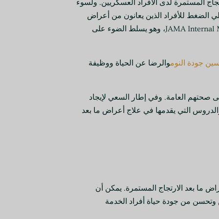
جاج المستمرة لدى الأفراد العسكريين. ولسوء
الي الضغط للأفراد الذين يعانون من أعراض
طويلة الأمد بعد الارتجاج أو إصابات الدماغ الرضحية. والمقال جزء من سلسلة من المناقشات والردود حول هذا الموضوع في مجلة JAMA Internal Medicine، وهو يسلط الضوء على
ين جودة النوم
والرضا عن الحياة ووظيفة
لة الأمد تؤثر على صحتهم العامة. وفي إطار السعي لإيجاد
الدروس التي يقدمها في علاج أعراض ما بعد
راض ما بعد الارتجاج المستمرة. يمكن أن
 وتحسن من جودة حياة أفراد الخدمة