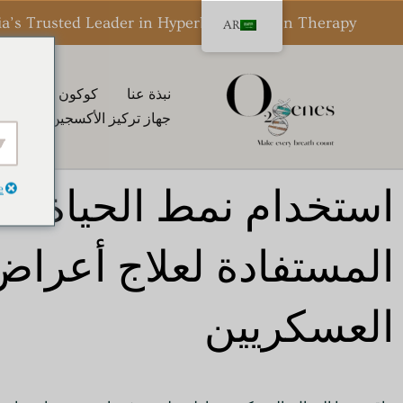
خطي
ia’s Trusted Leader in Hyperbaric Oxygen Therapy
AR
لى
لمحتوى
نبذة عنا
كوكون HBOT كوكون® من O2genes
جهاز تركيز الأكسجين المحمول
e
استخدام نمط الحياة ل
المستفادة لعلاج أعراض 
العسكريين