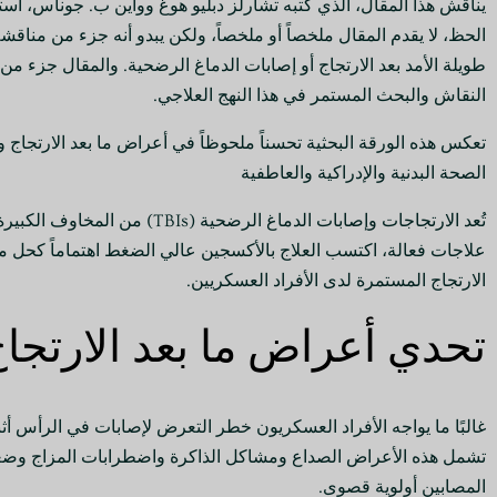
يناقش هذا المقال، الذي كتبه تشارلز دبليو هوغ وواين ب. جوناس، اس
الحظ، لا يقدم المقال ملخصاً أو ملخصاً، ولكن يبدو أنه جزء من مناق
النقاش والبحث المستمر في هذا النهج العلاجي.
تعكس هذه الورقة البحثية تحسناً ملحوظاً في أعراض ما بعد الارتجاج وك
الصحة البدنية والإدراكية والعاطفية
تُعد الارتجاجات وإصابات الدم
علاجات فعالة، اكتسب العلاج بالأكسجين عالي الضغط اهتماماً كحل 
الارتجاج المستمرة لدى الأفراد العسكريين.
تحدي أعراض ما بعد الارتجا
غالبًا ما يواجه الأفراد العسكريون خطر التعرض لإصابات في الرأس أثن
تشمل هذه الأعراض الصداع ومشاكل الذاكرة واضطرابات المزاج وضعف ا
المصابين أولوية قصوى.