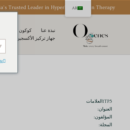
خطي
ia’s Trusted Leader in Hyperbaric Oxygen Therapy
AR
لى
لمحتوى
نبذة عنا
كوكون HBOT كوكون® من O2genes
جهاز تركيز الأكسجين المحمول
ge
1TP5العلامات
العنوان:
المؤلفون:
المجلة: