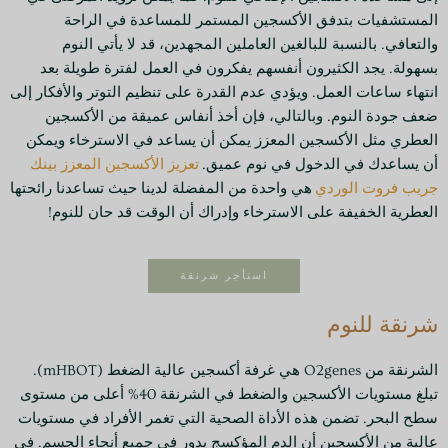
المستشفيات بتدفق الأكسجين المستمر للمساعدة في الراحة
والتعافي. بالنسبة للبالغين العاملين المجهدين، قد لا يأتي النوم
بسهولة. يجد الكثيرون أنفسهم يفكرون في العمل لفترة طويلة بعد
انتهاء ساعات العمل. ويؤدي عدم القدرة على تنظيم التوتر والأفكار إلى
ضعف جودة النوم. وبالتالي، فإن أخذ أنفاس عميقة من الأكسجين
العطري مثل الأكسجين المعزز يمكن أن يساعد في الاسترخاء ويمكن
أن يساعدك في الدخول في نوم عميق.
تعزيز الأكسجين المعزز بينك
جريب فروت الوردي
هي واحدة من المفضلة لدينا حيث تساعدنا رائحتها
العطرية الخفيفة على الاسترخاء وإدراك أن الوقت قد حان للنوم!
استأجر شرنقة
شرنقة للنوم
الشرنقة من O2genes هي غرفة أكسجين عالية الضغط (mHBOT).
تبلغ مستويات الأكسجين والضغط في الشرنقة 40% أعلى من مستوى
سطح البحر. تضمن هذه الأداة الصحية التي تغمر الأفراد في مستويات
عالية من الأكسجين أن الدم المؤكسج يدور في جميع أنحاء الجسم. في