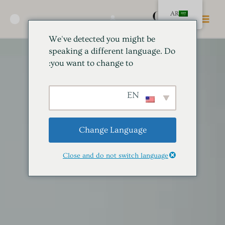
خطي
القائمة
AR
لى
🛍️
الرئيسية
لمحتوى
We've detected you might be
speaking a different language. Do
you want to change to:
EN
Change Language
Close and do not switch language