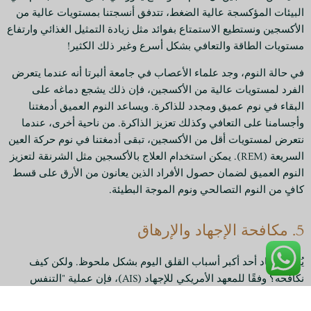
البيئات المؤكسجة عالية الضغط، تتدفق أنسجتنا بمستويات عالية من
الأكسجين ونستطيع الاستمتاع بفوائد مثل زيادة التمثيل الغذائي وارتفاع
مستويات الطاقة والتعافي بشكل أسرع وغير ذلك الكثير!
في حالة النوم، وجد علماء الأعصاب في جامعة ألبرتا أنه عندما يتعرض
الفرد لمستويات عالية من الأكسجين، فإن ذلك يشجع دماغه على
البقاء في نوم عميق ومجدد للذاكرة. ويساعد النوم العميق أدمغتنا
وأجسامنا على التعافي وكذلك تعزيز الذاكرة. من ناحية أخرى، عندما
نتعرض لمستويات أقل من الأكسجين، تبقى أدمغتنا في نوم حركة العين
السريعة (REM). يمكن استخدام العلاج بالأكسجين مثل الشرنقة لتعزيز
النوم العميق لضمان حصول الأفراد الذين يعانون من الأرق على قسط
كافٍ من النوم التصالحي ونوم الموجة البطيئة.
5. مكافحة الإجهاد والإرهاق
يُعد الإجهاد أحد أكبر أسباب القلق اليوم بشكل ملحوظ. ولكن كيف
نكافحه؟ وفقًا للمعهد الأمريكي للإجهاد (AIS)، فإن عملية "التنفس
المركز" هي أفضل طريقة لمكافحة الإجهاد. وبعبارة أخرى، فإن
يمكن