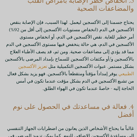
3. انخفاض خطر الإصابة بأمراض القلب
والمضاعفات الصحية
يحتاج جسمنا إلى الأكسجين ليعمل. لهذا السبب، فإن الإصابة بنقص
الأكسجين في الدم (انخفاض مستويات الأكسجين إلى أقل من 92%)
أمر خطير للغاية. نقص الأكسجين في الدم، أو انخفاض مستوى
الأكسجين في الدم، هي حالة ينخفض فيها مستوى الأكسجين في الدم
مما قد يؤدي إلى مضاعفات صحية. ومن ثم، قد يصف الأطباء العلاج
بالأكسجين و/أو مكثفات الأكسجين للسماح بإمداد المرضى بالأكسجين
بشكل مستمر. عبوات الأكسجين التكميلية مثل
تعزيز الأكسجين
الطبيعي
يوفر إمداداً مؤقتاً ومتقطعاً بالأكسجين. فهو يزيد بشكل فعال
من تشبع الأكسجين في الدم بشكل مؤقت عندما تكون في أمس
الحاجة إليه - خاصةً عندما تكون في الهواء الطلق.
4. فعالة في مساعدتك في الحصول على نوم
أفضل
غالباً ما يحتاج الأشخاص الذين يعانون من اضطرابات الجهاز التنفسي
إلى مساعدة الأكسجين الإضافي للنوم. كما يمكن تزويد المرضى في