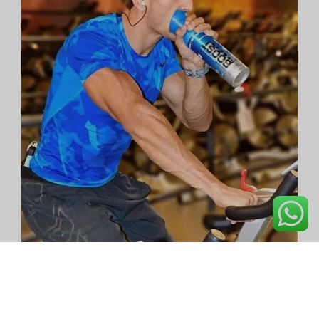
التقط أنفاسك مبكراً
هل تشعر بانقطاع النفس؟ هذا هو جسمك يخبرك بأن تتنفس