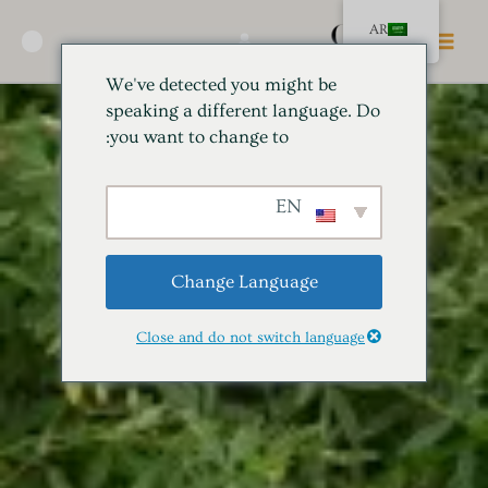
خطي
القائمة
AR
لى
🛍️
الرئيسية
لمحتوى
We've detected you might be
speaking a different language. Do
you want to change to:
EN
Change Language
Close and do not switch language