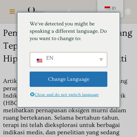
Loncat
MENU
ID
ke
🛍️
UTAMA
konten
We've detected you might be
Pembaruan Tentang Peran Yang
speaking a different language. Do
you want to change to:
Tepat Untuk Oksigen
Hiperbarik: Indikasi Dan Bukti
EN
Change Language
Artikel ini adalah tentang Pembaruan tentang
peran yang tepat untuk oksigen hiperbarik:
Close and do not switch language
Indikasi dan Bukti. Terapi oksigen hiperbarik
(HBOT) adalah perawatan medis yang
melibatkan pernapasan oksigen murni dalam
ruang bertekanan. Selama bertahun-tahun,
terapi ini telah dieksplorasi untuk berbagai
indikasi medis, dan penelitian yang sedang