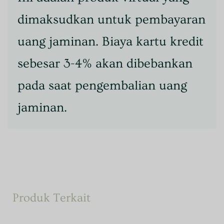
dimaksudkan untuk pembayaran
uang jaminan. Biaya kartu kredit
sebesar 3-4% akan dibebankan
pada saat pengembalian uang
jaminan.
Produk Terkait
Produk