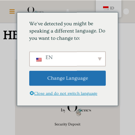
Loncat
MENU
ID
ke
🛍️
UTAMA
konten
We've detected you might be
speaking a different language. Do
HBOT Session
you want to change to:
EN
Change Language
Close and do not switch language